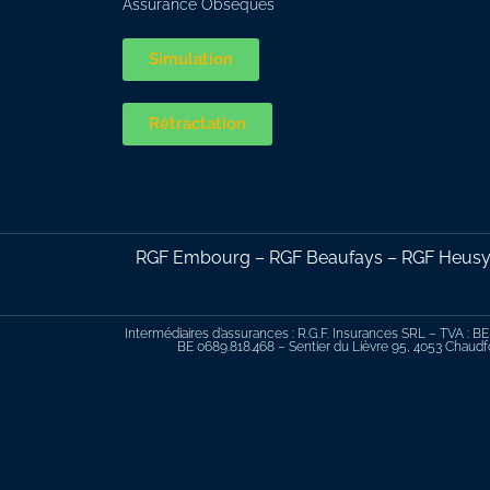
Assurance Obsèques
Simulation
Rétractation
RGF Embourg – RGF Beaufays – RGF Heusy –
Intermédiaires d’assurances : R.G.F. Insurances SRL – TVA : BE
BE 0689.818.468 – Sentier du Lièvre 95, 4053 Chaudfo
Pour plus d’informations, consultez
Ne souscrivez pas un produit sans a