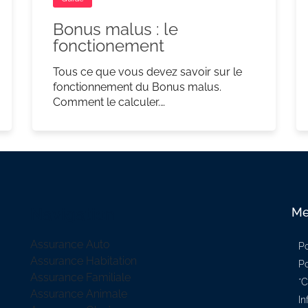
Bonus malus : le
fonctionement
Tous ce que vous devez savoir sur le
fonctionnement du Bonus malus.
Comment le calculer.…
Navigation
Me
Assurance Auto
Po
Assurance Habitation
Po
Assurance Familiale
*C
Assurance Animale
In