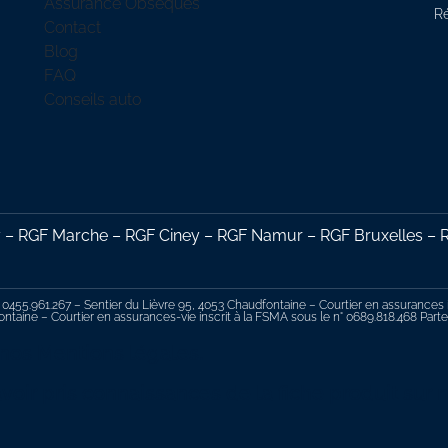
Assurance Obsèques
R
Contact
Blog
FAQ
Conseils auto
 RGF Marche – RGF Ciney – RGF Namur – RGF Bruxelles – RG
 0455.961.267 – Sentier du Lièvre 95, 4053 Chaudfontaine – Courtier en assurances in
ntaine – Courtier en assurances-vie inscrit à la FSMA sous le n° 0689.818.468 Par
 nos Mentions légales.
voir pris connaissances de la fiche produit sur