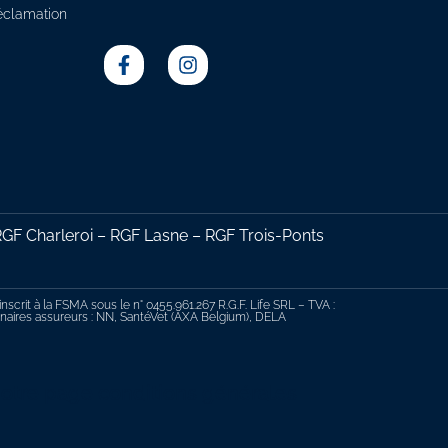
éclamation
F Charleroi – RGF Lasne – RGF Trois-Ponts
scrit à la FSMA sous le n° 0455.961.267 R.G.F. Life SRL – TVA :
tenaires assureurs : NN, SantéVet (AXA Belgium), DELA
 notre page conditions générales