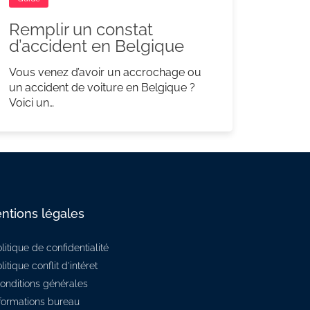
Remplir un constat
d’accident en Belgique
Vous venez d’avoir un accrochage ou
un accident de voiture en Belgique ?
Voici un…
ntions légales
litique de confidentialité
litique conflit d'intéret
onditions générales
formations bureau