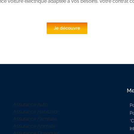
nce voiture électrique adaptée à vos besoins. Votre contrat co
Je découvre
Navigation
Me
Assurance Auto
Po
Assurance Habitation
Po
Assurance Familiale
*C
Assurance Animale
In
Assurance Obsèques