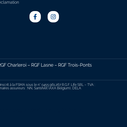
éclamation
F Charleroi – RGF Lasne – RGF Trois-Ponts
scrit à la FSMA sous le n° 0455.961.267 R.G.F. Life SRL – TVA :
tenaires assureurs : NN, SantéVet (AXA Belgium), DELA
 notre page conditions générales