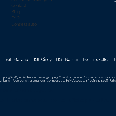
R
Contact
Blog
FAQ
Conseils auto
 RGF Marche – RGF Ciney – RGF Namur – RGF Bruxelles – RG
 0455.961.267 – Sentier du Lièvre 95, 4053 Chaudfontaine – Courtier en assurances in
ntaine – Courtier en assurances-vie inscrit à la FSMA sous le n° 0689.818.468 Par
 nos Mentions légales.
voir pris connaissances de la fiche produit sur