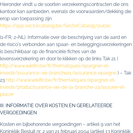
Hieronder vindt u de soorten verzekeringscontracten die ons
kantoor kan aanbieden, evenals de voorwaarden/dekking die
erop van toepassing zijn.
https://app.sectorcatalog.be/SectorCatalog/public
(1=FR, 2=NL). Informatie over de beschrijving van de aard en
de risico's verbonden aan spaar- en beleggingsverzekeringen
is beschikbaar op de financiële fiches van de
levensverzekering en door te klikken op de links Tak 21 (
http://www.wikifin.be/fr/thematiques/epargner-et-
investir/assurance-vie-branche21/assurance-epargne
) – Tak
23
http://www.wikifin.be/fr/thematiques/epargner-et-
investir/productsurance-vie-de-la-branche-23/assurer-et-
placer
III. INFORMATIE OVER KOSTEN EN GERELATEERDE
VERGOEDINGEN
Kosten en bijbehorende vergoedingen – artikel 9 van het
Koninklijk Besluit nr. 2 van 21 februari 2004 (artikel 13 Koninklijk