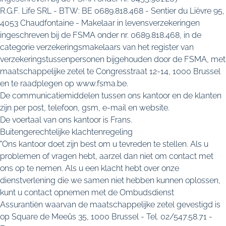
R.G.F. Life SRL - BTW: BE 0689.818.468 - Sentier du Lièvre 95,
4053 Chaudfontaine - Makelaar in levensverzekeringen
ingeschreven bij de FSMA onder nr. 0689.818.468, in de
categorie verzekeringsmakelaars van het register van
verzekeringstussenpersonen bijgehouden door de FSMA, met
maatschappelijke zetel te Congresstraat 12-14, 1000 Brussel
en te raadplegen op www.fsma.be.
De communicatiemiddelen tussen ons kantoor en de klanten
zijn per post, telefoon, gsm, e-mail en website.
De voertaal van ons kantoor is Frans.
Buitengerechtelijke klachtenregeling
"Ons kantoor doet zijn best om u tevreden te stellen. Als u
problemen of vragen hebt, aarzel dan niet om contact met
ons op te nemen. Als u een klacht hebt over onze
dienstverlening die we samen niet hebben kunnen oplossen,
kunt u contact opnemen met de Ombudsdienst
Assurantiën waarvan de maatschappelijke zetel gevestigd is
op Square de Meeûs 35, 1000 Brussel - Tel. 02/547.58.71 -