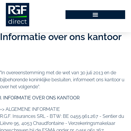
hoofdinhoud
Informatie over ons kantoor
"In overeenstemming met de wet van 30 juli 2013 en de
bijbehorende koninklijke besluiten, informeert ons kantoor u
over het volgende":
I. INFORMATIE OVER ONS KANTOOR
=> ALGEMENE INFORMATIE
R.G.F. Insurances SRL - BTW: BE 0455.961.267 - Sentier du
Lièvre 95, 4053 Chaudfontaine - Verzekeringsmakelaar
ingeschreven bij de FSMA onder nr. 0455.961.267